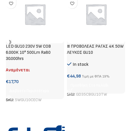
LED GU10 230V 5W COB
# ΠΡΟΒΟΛΕΑΣ ΡΑΓΑΣ 4K 50W
Σ
6.000K 10° 500Lm Ra80
ΛΕΥΚΟΣ GU10
Φ
30.000hrs
Α
In stock
Αναμένεται
€
€
44,98
Τιμή με ΦΠΑ 19%
€
17,70
Προσθήκη Στο Καλάθι
Διαβάστε Περισσότερα
S
SKU:
GD35CBGU10TW
SKU:
5WGU10CECW