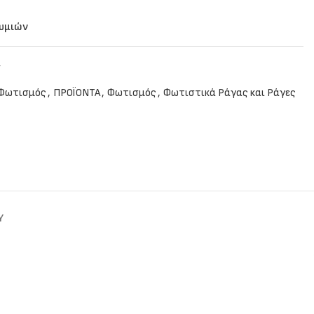
θυμιών
W
 Φωτισμός
,
ΠΡΟΪΟΝΤΑ
,
Φωτισμός
,
Φωτιστικά Ράγας και Ράγες
Y