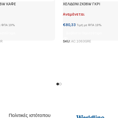
58W ΚΑΦΕ
ΧΕΛΙΔΟΝΙ 2Χ36W ΓΚΡΙ
Αναμένεται
€
80,33
ε ΦΠΑ 19%
Τιμή με ΦΠΑ 19%
ρισσότερα
Διαβάστε Περισσότερα
BR
SKU:
AC.1063GRE
Πολιτικές ιστότοπου