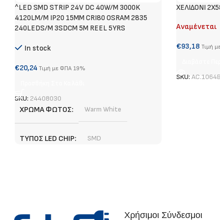
^LED SMD STRIP 24V DC 40W/M 3000K
ΧΕΛΙΔΟΝΙ 2X
4120LM/M IP20 15MM CRI80 OSRAM 2835
Αναμένεται
240LEDS/M 3SDCM 5M REEL 5YRS
€
93,18
Τιμή μ
In stock
Διαβάστε Πε
€
20,24
Τιμή με ΦΠΑ 19%
SKU:
AC.1064
Προσθήκη Στο Καλάθι
SKU:
24408030
ΧΡΏΜΑ ΦΩΤΌΣ
Warm White
ΤΎΠΟΣ LED CHIP
SMD
ΦΩΤΕΙΝΉ ΡΟΉ (LUMEN)
4120 lm/ m
ΕΓΓΎΗΣΗ
5 χρόνια
Χρήσιμοι Σύνδεσμοι