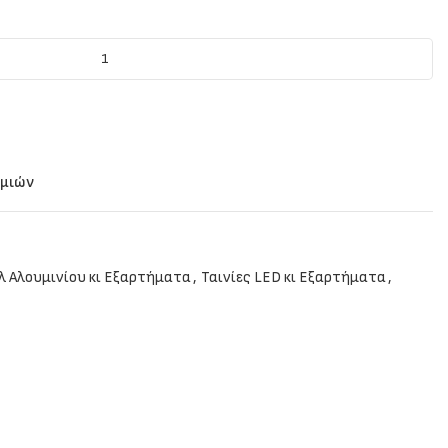
υμιών
λ Αλουμινίου κι Εξαρτήματα
,
Ταινίες LED κι Εξαρτήματα
,