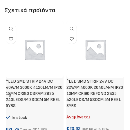
Σχετικά προϊόντα
^LED SMD STRIP 24V DC
^LED SMD STRIP 24V DC
Χ
40W/M 3000K 4120LM/M IP20
22W/M 4000K 2040LM/M IP20
Α
15MM CRI80 OSRAM 2835
10MM CRI90 REFOND 2835
240LEDS/M 3SDCM 5M REEL
420LEDS/M 5SDCM 5M REEL
€
5YRS
3YRS
Αναμένεται
In stock
S
€
23,62
€
20,24
Τιμή με ΦΠΑ 19%
Τιμή με ΦΠΑ 19%