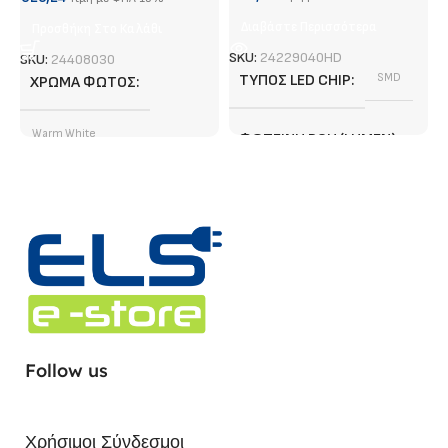
Διαβάστε Περισσότερα
Προσθήκη Στο Καλάθι
SKU:
24229040HD
SKU:
24408030
ΤΎΠΟΣ LED CHIP
SMD
ΧΡΏΜΑ ΦΩΤΌΣ
Warm White
ΦΩΤΕΙΝΉ ΡΟΉ (LUMEN)
ΤΎΠΟΣ LED CHIP
SMD
2040 lm/ m
ΕΓΓΎΗΣΗ
3 χρόνια
ΦΩΤΕΙΝΉ ΡΟΉ (LUMEN)
4120 lm/ m
ΣΗΜΕΊΟ ΚΟΠΉΣ
1,67 cm
ΕΓΓΎΗΣΗ
5 χρόνια
ΧΡΏΜΑ ΦΩΤΌΣ
Follow us
ΣΗΜΕΊΟ ΚΟΠΉΣ
5 cm
Ουδέτερο Λευκό
Χρήσιμοι Σύνδεσμοι