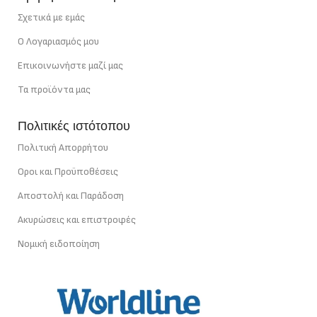
ΙΣΧΎΣ
22 W/m
ΙΣΧΎΣ
40 W/m
Σχετικά με εμάς
Ο Λογαριασμός μου
Επικοινωνήστε μαζί μας
Τα προϊόντα μας
Πολιτικές ιστότοπου
Πολιτική Απορρήτου
Οροι και Προϋποθέσεις
Αποστολή και Παράδοση
Ακυρώσεις και επιστροφές
Νομική ειδοποίηση