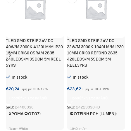
^LED SMD STRIP 24V DC
^LED SMD STRIP 24V DC
Χ
40W/M 3000K 4120LM/M IP20
22W/M 3000K 1940LM/M IP20
Α
15MM CRI80 OSRAM 2835
10MM CRI90 REFOND 2835
240LEDS/M 3SDCM 5M REEL
420LEDS/M 5SDCM 5M
€
5YRS
REEL3YRS
In stock
In stock
S
€
20,24
€
23,62
Τιμή με ΦΠΑ 19%
Τιμή με ΦΠΑ 19%
Προσθήκη Στο Καλάθι
Προσθήκη Στο Καλάθι
SKU:
24408030
SKU:
24229030HD
ΧΡΏΜΑ ΦΩΤΌΣ
ΦΩΤΕΙΝΉ ΡΟΉ (LUMEN)
Warm White
1940 lm/ m