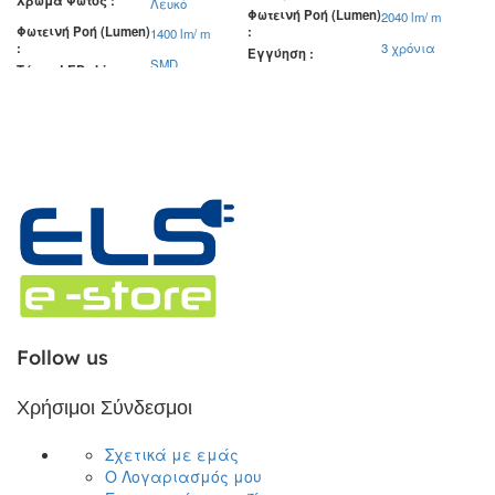
Χρώμα Φωτός
Λευκό
Φωτεινή Ροή (Lumen)
2040 lm/ m
Φωτεινή Ροή (Lumen)
1400 lm/ m
3 χρόνια
Εγγύηση
SMD
Τύπος LED chip
1,67 cm
Σημείο κοπής
5 cm
Σημείο κοπής
Ουδέτερο
Χρώμα Φωτός
12 W/m
Λευκό
Ισχύς
22 W/m
Ισχύς
Follow us
Χρήσιμοι Σύνδεσμοι
Σχετικά με εμάς
Ο Λογαριασμός μου