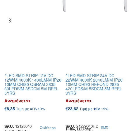
^LED SMD STRIP 12V DC
^LED SMD STRIP 24V DC
Χ
12W/M 4000K 1400LM/M IP20
22W/M 4000K 2040LM/M IP20
Α
10MM CRI80 OSRAM 2835
10MM CRI90 REFOND 2835
60LEDS/M 3SDCM 5M REEL
420LEDS/M 5SDCM 5M REEL
€
5YRS
3YRS
Αναμένεται
Αναμένεται
€
8,35
€
23,62
S
Τιμή με ΦΠΑ 19%
Τιμή με ΦΠΑ 19%
Διαβάστε Περισσότερα
Διαβάστε Περισσότερα
SKU:
12128040
SKU:
24229040HD
Ουδέτερο
SMD
Τύπος LED chip