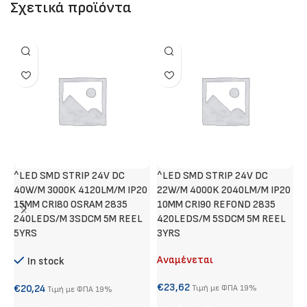
Σχετικά προϊόντα
^LED SMD STRIP 24V DC
^LED SMD STRIP 24V DC
Χ
40W/M 3000K 4120LM/M IP20
22W/M 4000K 2040LM/M IP20
Α
15MM CRI80 OSRAM 2835
10MM CRI90 REFOND 2835
240LEDS/M 3SDCM 5M REEL
420LEDS/M 5SDCM 5M REEL
€
5YRS
3YRS
Αναμένεται
In stock
S
€
23,62
€
20,24
Τιμή με ΦΠΑ 19%
Τιμή με ΦΠΑ 19%