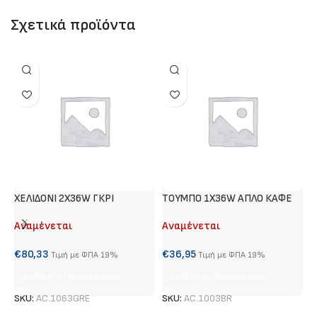
Σχετικά προϊόντα
ΧΕΛΙΔΟΝΙ 2Χ36W ΓΚΡΙ
ΤΟΥΜΠΟ 1Χ36W ΑΠΛΟ ΚΑΦΕ
#
Αναμένεται
Αναμένεται
Α
€
80,33
€
36,95
€
Τιμή με ΦΠΑ 19%
Τιμή με ΦΠΑ 19%
Διαβάστε Περισσότερα
Διαβάστε Περισσότερα
SKU:
AC.1063GRE
SKU:
AC.1003BR
S