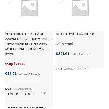
^LED SMD STRIP 24V DC
NETTO UYUT LUX INOX B
Τ
22W/M 4000K 2040LM/M IP20
Α
In stock
10MM CRI90 REFOND 2835
420LEDS/M 5SDCM 5M REEL
€
€
891,61
3YRS
Τιμή με ΦΠΑ 19%
Προσθήκη Στο Καλάθι
Αναμένεται
S
SKU:
03800212221623
€
23,62
Τιμή με ΦΠΑ 19%
Διαβάστε Περισσότερα
SKU:
24229040HD
ΤΎΠΟΣ LED CHIP
SMD
ΦΩΤΕΙΝΉ ΡΟΉ (LUMEN)