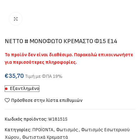
Click to enlarge
NETTO # MONOΦΩΤΟ ΚΡΕΜΑΣΤΟ Φ15 Ε14
Το προϊόν δεν είναι διαθέσιμο. Παρακαλώ επικοινωνήστε
για περισσότερες πληροφορίες.
€
35,70
Τιμή με ΦΠΑ 19%
Εξαντλημένο
Πρόσθεσε στην λίστα επιθυμιών
Κωδικός προϊόντος:
W18151S
Κατηγορίες:
ΠΡΟΪΟΝΤΑ
,
Φωτισμός
,
Φωτισμός Εσωτερικού
Χώρου
,
Φωτιστικά Κρεμαστά