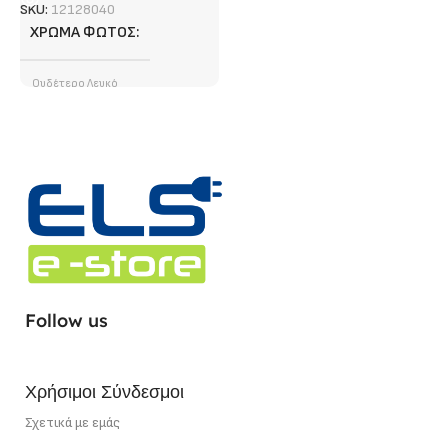
SKU:
12128040
ΧΡΏΜΑ ΦΩΤΌΣ
Ουδέτερο Λευκό
ΦΩΤΕΙΝΉ ΡΟΉ (LUMEN)
1400 lm/ m
ΤΎΠΟΣ LED CHIP
SMD
ΣΗΜΕΊΟ ΚΟΠΉΣ
5 cm
Follow us
ΙΣΧΎΣ
12 W/m
Χρήσιμοι Σύνδεσμοι
Σχετικά με εμάς