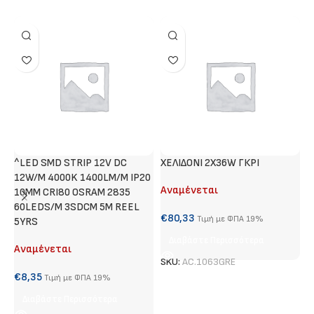
^LED SMD STRIP 12V DC
ΧΕΛΙΔΟΝΙ 2Χ36W ΓΚΡΙ
M
12W/M 4000K 1400LM/M IP20
Λ
Αναμένεται
10MM CRI80 OSRAM 2835
Α
60LEDS/M 3SDCM 5M REEL
€
80,33
Τιμή με ΦΠΑ 19%
5YRS
€
Διαβάστε Περισσότερα
Αναμένεται
SKU:
AC.1063GRE
€
8,35
S
Τιμή με ΦΠΑ 19%
Διαβάστε Περισσότερα