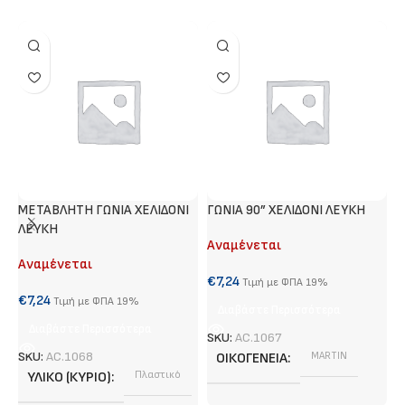
METABΛΗΤΗ ΓΩΝΙΑ ΧΕΛΙΔΟΝΙ
ΓΩΝΙΑ 90” XEΛΙΔΟΝΙ ΛΕΥΚΗ
#
ΛΕΥΚΗ
Αναμένεται
Α
Αναμένεται
€
7,24
€
Τιμή με ΦΠΑ 19%
€
7,24
Τιμή με ΦΠΑ 19%
Διαβάστε Περισσότερα
Διαβάστε Περισσότερα
SKU:
AC.1067
S
SKU:
AC.1068
ΟΙΚΟΓΈΝΕΙΑ
MARTIN
ΥΛΙΚΌ (ΚΎΡΙΟ)
Πλαστικό