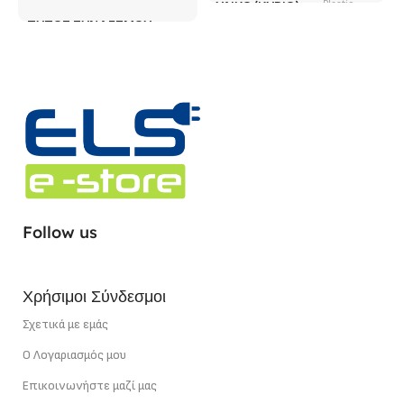
ΥΛΙΚΌ (ΚΎΡΙΟ)
Plastic
ΤΎΠΟΣ ΣΥΝΔΈΣΜΟΥ
ΧΡΏΜΑ (ΚΎΡΙΟ)
White
Adjustable Angle
ΤΎΠΟΣ ΣΥΝΔΈΣΜΟΥ
ΧΡΏΜΑ (ΚΎΡΙΟ)
Λευκό
90° Γωνία
Follow us
Χρήσιμοι Σύνδεσμοι
Σχετικά με εμάς
Ο Λογαριασμός μου
Επικοινωνήστε μαζί μας