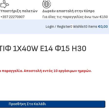
Υποστήριξη πελατών
Δωρεάν αποστολή στην Κύπρο
+357 22270907
Για όλες τις παραγγελίες άνω των €150
Login / Register
0
Wishlist
0
items
€
0,00
ΤΙΦ 1Χ40W E14 Φ15 Η30
ια παραγγελία. Αποστολή εντός 10 εργάσιμων ημερών.
Προσθήκη Στο Καλάθι