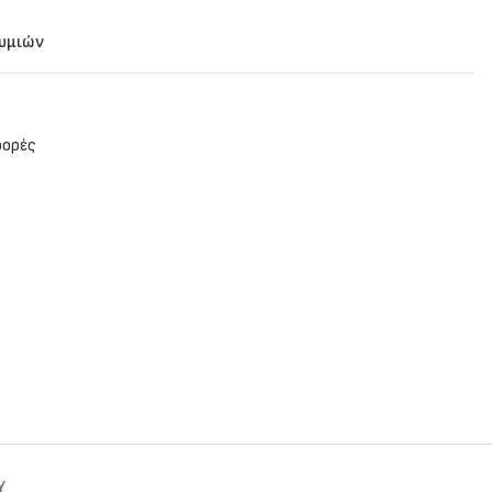
θυμιών
ορές
Y