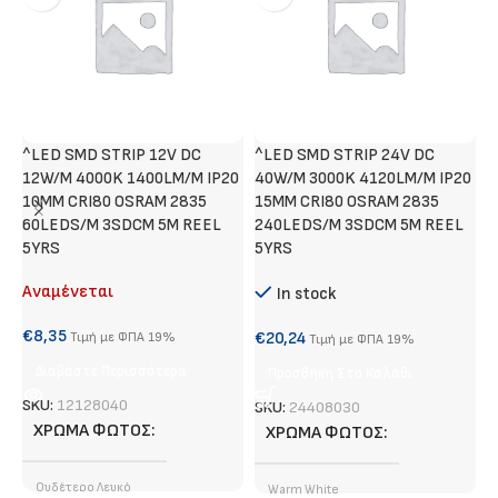
^LED SMD STRIP 12V DC
^LED SMD STRIP 24V DC
^
12W/M 4000K 1400LM/M IP20
40W/M 3000K 4120LM/M IP20
2
10MM CRI80 OSRAM 2835
15MM CRI80 OSRAM 2835
1
60LEDS/M 3SDCM 5M REEL
240LEDS/M 3SDCM 5M REEL
4
5YRS
5YRS
R
Αναμένεται
In stock
€
8,35
€
20,24
€
Τιμή με ΦΠΑ 19%
Τιμή με ΦΠΑ 19%
Διαβάστε Περισσότερα
Προσθήκη Στο Καλάθι
SKU:
12128040
SKU:
24408030
S
ΧΡΏΜΑ ΦΩΤΌΣ
ΧΡΏΜΑ ΦΩΤΌΣ
Ουδέτερο Λευκό
Warm White