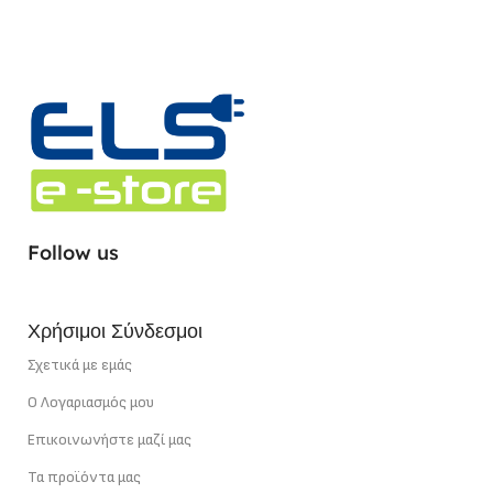
ΦΩΤΕΙΝΉ ΡΟΉ (LUMEN)
ΤΎΠΟΣ LED CHIP
SMD
1400 lm/ m
ΦΩΤΕΙΝΉ ΡΟΉ (LUMEN)
ΤΎΠΟΣ LED CHIP
SMD
4120 lm/ m
ΣΗΜΕΊΟ ΚΟΠΉΣ
5 cm
ΕΓΓΎΗΣΗ
5 χρόνια
Follow us
ΙΣΧΎΣ
12 W/m
ΣΗΜΕΊΟ ΚΟΠΉΣ
5 cm
Χρήσιμοι Σύνδεσμοι
ΙΣΧΎΣ
40 W/m
Σχετικά με εμάς
Ο Λογαριασμός μου
Επικοινωνήστε μαζί μας
Τα προϊόντα μας