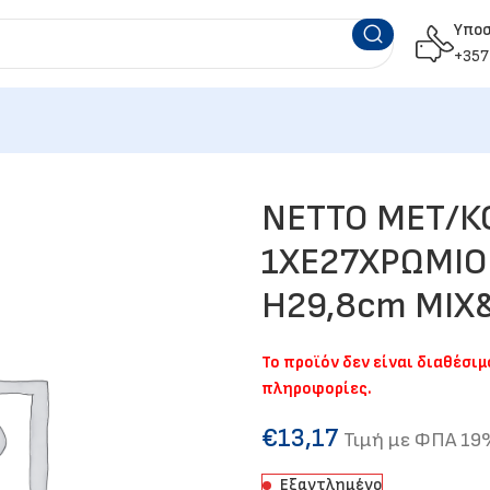
Υπο
+357
NETTO ΜΕΤ/Κ
1ΧΕ27ΧΡΩΜΙΟ
Η29,8cm MIX
Το προϊόν δεν είναι διαθέσι
πληροφορίες.
€
13,17
Τιμή με ΦΠΑ 1
Εξαντλημένο