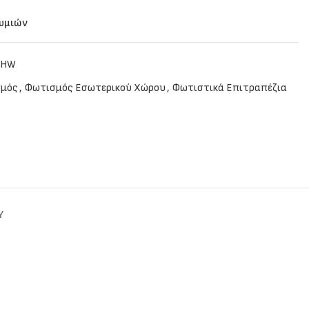
θυμιών
CHW
μός
,
Φωτισμός Εσωτερικού Χώρου
,
Φωτιστικά Επιτραπέζια
Y