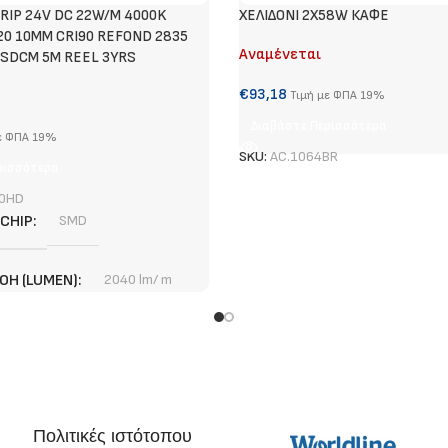
RIP 24V DC 22W/M 4000K
ΧΕΛΙΔΟΝΙ 2X58W ΚΑΦΕ
20 10MM CRI90 REFOND 2835
Αναμένεται
SDCM 5M REEL 3YRS
€
93,18
Τιμή με ΦΠΑ 19%
Διαβάστε Περισσότερα
ε ΦΠΑ 19%
SKU:
AC.1064BR
ρισσότερα
0HD
 CHIP
SMD
ΟΉ (LUMEN)
2040 lm/ m
3 χρόνια
ΠΉΣ
1,67 cm
Πολιτικές ιστότοπου