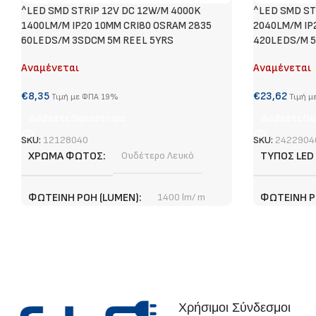
^LED SMD STRIP 12V DC 12W/M 4000K
^LED SMD ST
1400LM/M IP20 10MM CRI80 OSRAM 2835
2040LM/M IP
60LEDS/M 3SDCM 5M REEL 5YRS
420LEDS/M 5
Αναμένεται
Αναμένεται
€
8,35
€
23,62
Τιμή με ΦΠΑ 19%
Τιμή μ
Διαβάστε Περισσότερα
Διαβάστε Πε
SKU:
12128040
SKU:
2422904
ΧΡΏΜΑ ΦΩΤΌΣ
Ουδέτερο Λευκό
ΤΎΠΟΣ LED
ΦΩΤΕΙΝΉ ΡΟΉ (LUMEN)
1400 lm/ m
ΦΩΤΕΙΝΉ Ρ
ΤΎΠΟΣ LED CHIP
SMD
ΕΓΓΎΗΣΗ
ΣΗΜΕΊΟ ΚΟΠΉΣ
5 cm
ΣΗΜΕΊΟ ΚΟ
Χρήσιμοι Σύνδεσμοι