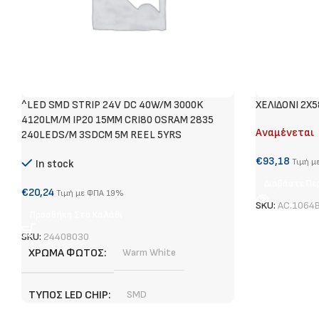
^LED SMD STRIP 24V DC 40W/M 3000K
ΧΕΛΙΔΟΝΙ 2X
4120LM/M IP20 15MM CRI80 OSRAM 2835
Αναμένεται
240LEDS/M 3SDCM 5M REEL 5YRS
€
93,18
Τιμή μ
In stock
Διαβάστε Πε
€
20,24
Τιμή με ΦΠΑ 19%
SKU:
AC.1064
Προσθήκη Στο Καλάθι
SKU:
24408030
ΧΡΏΜΑ ΦΩΤΌΣ
Warm White
ΤΎΠΟΣ LED CHIP
SMD