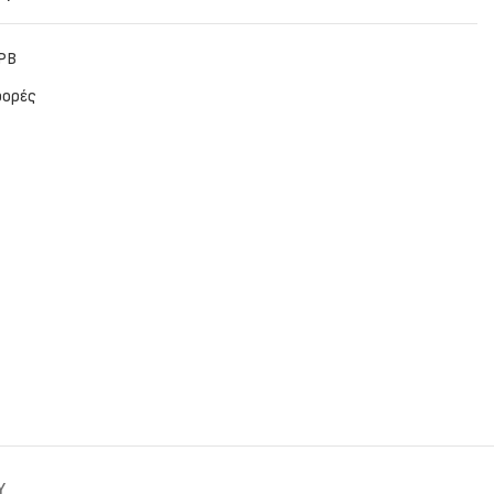
PB
ορές
Y