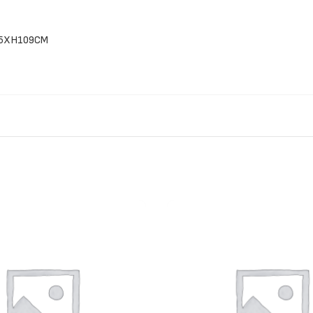
55ΧΗ109CM