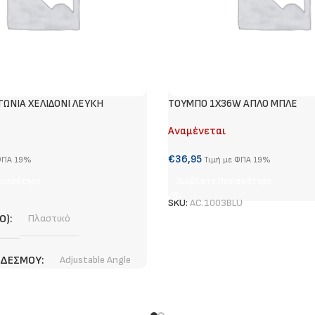
ΩΝΙΑ ΧΕΛΙΔΟΝΙ ΛΕΥΚΗ
ΤΟΥΜΠΟ 1Χ36W ΑΠΛΟ ΜΠΛΕ
Αναμένεται
€
36,95
 ΦΠΑ 19%
Τιμή με ΦΠΑ 19%
ρισσότερα
Διαβάστε Περισσότερα
SKU:
AC.1003BLU
Ο)
Πλαστικό
ΝΔΈΣΜΟΥ
Adjustable Angle
ΙΟ)
Λευκό