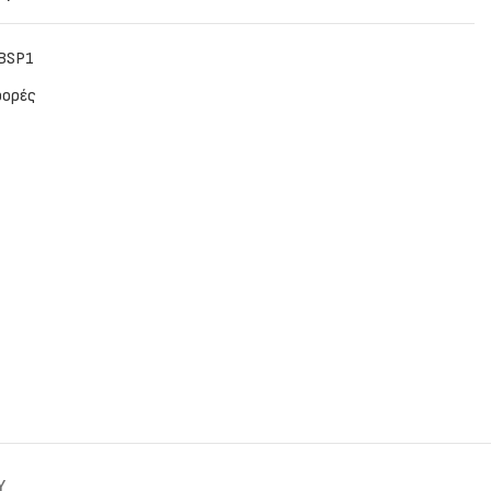
BSP1
ορές
Y