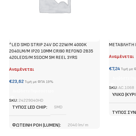
^LED SMD STRIP 24V DC 22W/M 4000K
METABΛΗΤΗ Γ
2040LM/M IP20 10MM CRI90 REFOND 2835
Αναμένεται
420LEDS/M 5SDCM 5M REEL 3YRS
€
7,24
Αναμένεται
Τιμή με
Διαβάστε Πε
€
23,62
Τιμή με ΦΠΑ 19%
SKU:
AC.1068
Διαβάστε Περισσότερα
ΥΛΙΚΌ (ΚΎΡΙ
SKU:
24229040HD
ΤΎΠΟΣ LED CHIP
SMD
ΤΎΠΟΣ ΣΥ
ΦΩΤΕΙΝΉ ΡΟΉ (LUMEN)
2040 lm/ m
ΧΡΏΜΑ (ΚΎΡ