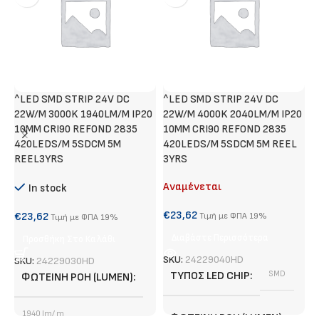
^LED SMD STRIP 24V DC
^LED SMD STRIP 24V DC
Χ
22W/M 3000K 1940LM/M IP20
22W/M 4000K 2040LM/M IP20
Α
10MM CRI90 REFOND 2835
10MM CRI90 REFOND 2835
420LEDS/M 5SDCM 5M
420LEDS/M 5SDCM 5M REEL
€
REEL3YRS
3YRS
Αναμένεται
In stock
S
€
23,62
€
23,62
Τιμή με ΦΠΑ 19%
Τιμή με ΦΠΑ 19%
Διαβάστε Περισσότερα
Προσθήκη Στο Καλάθι
SKU:
24229040HD
SKU:
24229030HD
ΤΎΠΟΣ LED CHIP
SMD
ΦΩΤΕΙΝΉ ΡΟΉ (LUMEN)
1940 lm/ m
ΦΩΤΕΙΝΉ ΡΟΉ (LUMEN)