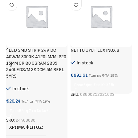
^LED SMD STRIP 24V DC
NETTO UYUT LUX INOX B
Χ
40W/M 3000K 4120LM/M IP20
Α
In stock
15MM CRI80 OSRAM 2835
240LEDS/M 3SDCM 5M REEL
€
€
891,61
5YRS
Τιμή με ΦΠΑ 19%
Προσθήκη Στο Καλάθι
In stock
S
SKU:
03800212221623
€
20,24
Τιμή με ΦΠΑ 19%
Προσθήκη Στο Καλάθι
SKU:
24408030
ΧΡΏΜΑ ΦΩΤΌΣ