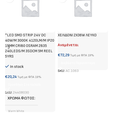
^LED SMD STRIP 24V DC
ΧΕΛΙΔΟΝΙ 2Χ36W ΛΕΥΚΟ
M
40W/M 3000K 4120LM/M IP20
Λ
Αναμένεται
15MM CRI80 OSRAM 2835
Α
240LEDS/M 3SDCM 5M REEL
€
72,29
Τιμή με ΦΠΑ 19%
5YRS
€
Διαβάστε Περισσότερα
In stock
SKU:
AC.1063
S
€
20,24
Τιμή με ΦΠΑ 19%
Προσθήκη Στο Καλάθι
SKU:
24408030
ΧΡΏΜΑ ΦΩΤΌΣ
Warm White