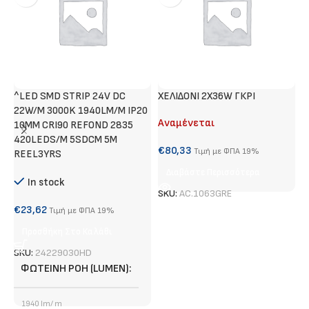
^LED SMD STRIP 24V DC
ΧΕΛΙΔΟΝΙ 2Χ36W ΓΚΡΙ
M
22W/M 3000K 1940LM/M IP20
Λ
Αναμένεται
10MM CRI90 REFOND 2835
Α
420LEDS/M 5SDCM 5M
€
80,33
Τιμή με ΦΠΑ 19%
REEL3YRS
€
Διαβάστε Περισσότερα
In stock
SKU:
AC.1063GRE
S
€
23,62
Τιμή με ΦΠΑ 19%
Προσθήκη Στο Καλάθι
SKU:
24229030HD
ΦΩΤΕΙΝΉ ΡΟΉ (LUMEN)
1940 lm/ m