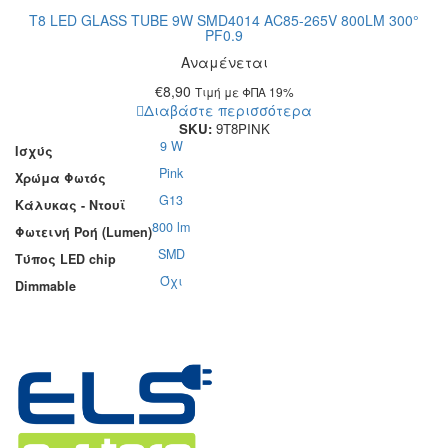
T8 LED GLASS TUBE 9W SMD4014 AC85-265V 800LM 300°
PF0.9
Αναμένεται
€
8,90
Τιμή με ΦΠΑ 19%
Διαβάστε περισσότερα
SKU:
9T8PINK
9 W
Ισχύς
Pink
Χρώμα Φωτός
G13
Κάλυκας - Ντουϊ
800 lm
Φωτεινή Ροή (Lumen)
SMD
Τύπος LED chip
Όχι
Dimmable