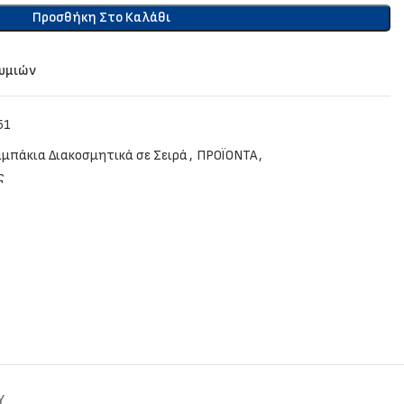
Προσθήκη Στο Καλάθι
θυμιών
51
μπάκια Διακοσμητικά σε Σειρά
,
ΠΡΟΪΟΝΤΑ
,
ς
Y