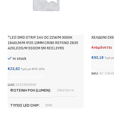
^LED SMD STRIP 24V DC 22W/M 3000K
ΧΕΛΙΔΟΝΙ 2X
1940LM/M IP20 10MM CRI90 REFOND 2835
Αναμένεται
420LEDS/M 5SDCM 5M REEL3YRS
€
93,18
Τιμή μ
In stock
Διαβάστε Πε
€
23,62
Τιμή με ΦΠΑ 19%
SKU:
AC.1064
Προσθήκη Στο Καλάθι
SKU:
24229030HD
ΦΩΤΕΙΝΉ ΡΟΉ (LUMEN)
1940 lm/ m
ΤΎΠΟΣ LED CHIP
SMD