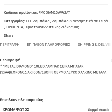
Κωδικός προϊόντος:
FMCDIAM10WW2AT
Κατηγορίες:
LED Λαμπάκια
,
Λαμπάκια Διακοσμητικά σε Σειρά
,
ΠΡΟΪΟΝΤΑ
,
Χριστουγεννιάτικος Διάκοσμος
Share:
ΠΕΡΙΓΡΑΦΉ
ΕΠΙΠΛΈΟΝ ΠΛΗΡΟΦΟΡΊΕΣ
SHIPPING & DELIVE
Περιγραφή
^ “METAL DIAMOND” 10LED ΛΑΜΠΑΚ ΣΕΙΡΑ ΜΠΑΤΑΡ.
(3xAA)&ΧΡΟΝΟΔΙΑΚ (6ΟΝ/18OFF) ΘΕΡΜΟ ΛΕΥΚΟ ΧΑΛΚΙΝΟ ΜΕΤΑΛΛ
Επιπλέον πληροφορίες
ΧΡΏΜΑ ΦΩΤΌΣ
Θερμό Λευκό