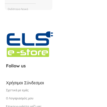
Adjustable Angle
Ουδέτερο Λευκό
ΧΡΏΜΑ (ΚΎΡΙΟ)
Λευκό
ΦΩΤΕΙΝΉ ΡΟΉ (LUMEN)
1400 lm/ m
ΤΎΠΟΣ LED CHIP
SMD
ΣΗΜΕΊΟ ΚΟΠΉΣ
5 cm
Follow us
ΙΣΧΎΣ
12 W/m
Χρήσιμοι Σύνδεσμοι
Σχετικά με εμάς
Ο Λογαριασμός μου
Επικοινωνήστε μαζί μας