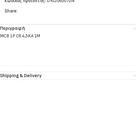
Κωδικός προϊόντος:
DY02060070N
Share:
Περιγραφή
MCB 1P C6 4,5KA 1M
Shipping & Delivery