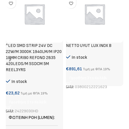
^LED SMD STRIP 24V DC
NETTO UYUT LUX INOX B
Τ
22W/M 3000K 1940LM/M IP20
Α
In stock
10MM CRI90 REFOND 2835
420LEDS/M 5SDCM 5M
€
€
891,61
REEL3YRS
Τιμή με ΦΠΑ 19%
Προσθήκη Στο Καλάθι
In stock
S
SKU:
03800212221623
€
23,62
Τιμή με ΦΠΑ 19%
Προσθήκη Στο Καλάθι
SKU:
24229030HD
ΦΩΤΕΙΝΉ ΡΟΉ (LUMEN)