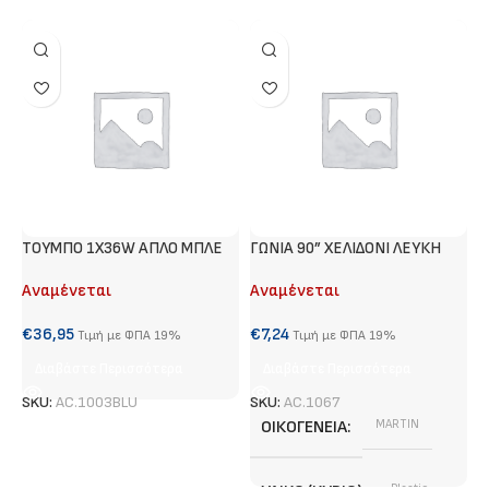
ΤΟΥΜΠΟ 1Χ36W ΑΠΛΟ ΜΠΛΕ
ΓΩΝΙΑ 90” XEΛΙΔΟΝΙ ΛΕΥΚΗ
#
Αναμένεται
Αναμένεται
Α
€
36,95
€
7,24
€
Τιμή με ΦΠΑ 19%
Τιμή με ΦΠΑ 19%
Διαβάστε Περισσότερα
Διαβάστε Περισσότερα
SKU:
AC.1003BLU
SKU:
AC.1067
S
ΟΙΚΟΓΈΝΕΙΑ
MARTIN
Plastic