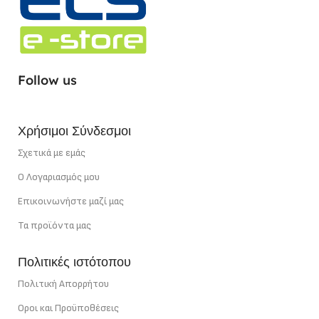
ΤΎΠΟΣ LED CHIP
SMD
ΣΗΜΕΊΟ ΚΟΠΉΣ
1,67 cm
ΣΗΜΕΊΟ ΚΟΠΉΣ
5 cm
ΧΡΏΜΑ ΦΩΤΌΣ
Follow us
ΙΣΧΎΣ
12 W/m
Ουδέτερο Λευκό
Χρήσιμοι Σύνδεσμοι
ΙΣΧΎΣ
22 W/m
Σχετικά με εμάς
Ο Λογαριασμός μου
Επικοινωνήστε μαζί μας
Τα προϊόντα μας
Πολιτικές ιστότοπου
Πολιτική Απορρήτου
Οροι και Προϋποθέσεις