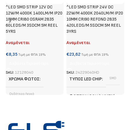
^LED SMD STRIP 12V DC
^LED SMD STRIP 24V DC
N
12W/M 4000K 1400LM/M IP20
22W/M 4000K 2040LM/M IP20
10MM CRI80 OSRAM 2835
10MM CRI90 REFOND 2835
60LEDS/M 3SDCM 5M REEL
420LEDS/M 5SDCM 5M REEL
€
5YRS
3YRS
Αναμένεται
Αναμένεται
S
€
8,35
€
23,62
Τιμή με ΦΠΑ 19%
Τιμή με ΦΠΑ 19%
Διαβάστε Περισσότερα
Διαβάστε Περισσότερα
SKU:
12128040
SKU:
24229040HD
ΧΡΏΜΑ ΦΩΤΌΣ
ΤΎΠΟΣ LED CHIP
SMD
Ουδέτερο Λευκό
ΦΩΤΕΙΝΉ ΡΟΉ (LUMEN)
ΦΩΤΕΙΝΉ ΡΟΉ (LUMEN)
2040 lm/ m
1400 lm/ m
ΕΓΓΎΗΣΗ
3 χρόνια