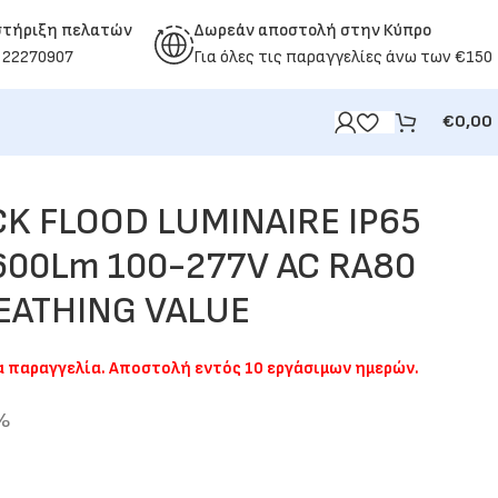
στήριξη πελατών
Δωρεάν αποστολή στην Κύπρο
 22270907
Για όλες τις παραγγελίες άνω των €150
€
0,00
K FLOOD LUMINAIRE IP65
600Lm 100-277V AC RA80
EATHING VALUE
ια παραγγελία. Αποστολή εντός 10 εργάσιμων ημερών.
9%