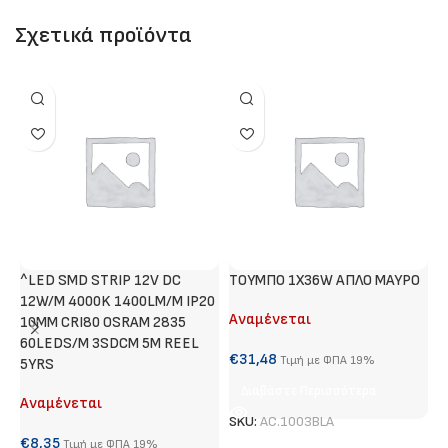
Σχετικά προϊόντα
^LED SMD STRIP 12V DC
ΤΟΥΜΠΟ 1Χ36W ΑΠΛΟ ΜΑΥΡΟ
Γ
12W/M 4000K 1400LM/M IP20
Αναμένεται
Α
10MM CRI80 OSRAM 2835
60LEDS/M 3SDCM 5M REEL
€
31,48
€
Τιμή με ΦΠΑ 19%
5YRS
Διαβάστε Περισσότερα
Αναμένεται
SKU:
AC.1003BLA
S
€
8,35
Τιμή με ΦΠΑ 19%