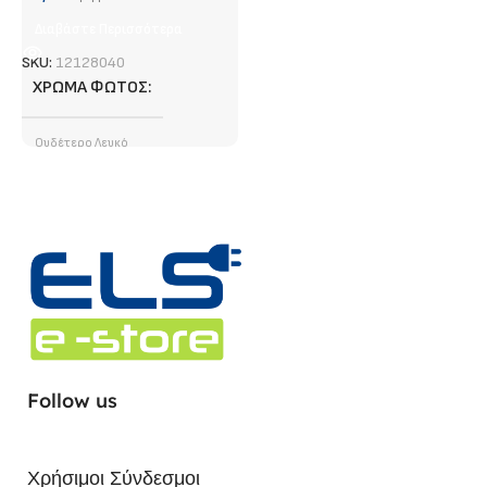
Διαβάστε Περισσότερα
SKU:
12128040
ΧΡΏΜΑ ΦΩΤΌΣ
Ουδέτερο Λευκό
ΦΩΤΕΙΝΉ ΡΟΉ (LUMEN)
1400 lm/ m
ΤΎΠΟΣ LED CHIP
SMD
ΣΗΜΕΊΟ ΚΟΠΉΣ
5 cm
Follow us
ΙΣΧΎΣ
12 W/m
Χρήσιμοι Σύνδεσμοι