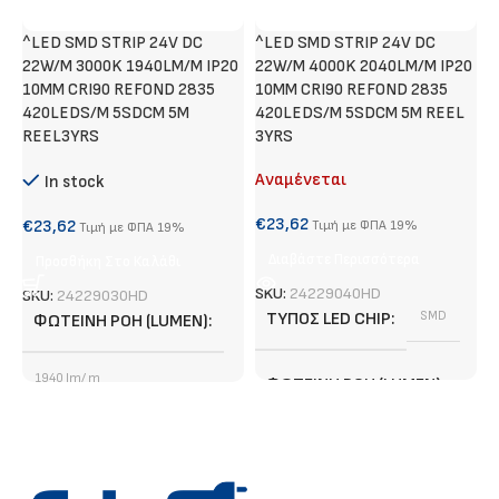
^LED SMD STRIP 24V DC
^LED SMD STRIP 24V DC
N
22W/M 3000K 1940LM/M IP20
22W/M 4000K 2040LM/M IP20
10MM CRI90 REFOND 2835
10MM CRI90 REFOND 2835
420LEDS/M 5SDCM 5M
420LEDS/M 5SDCM 5M REEL
€
REEL3YRS
3YRS
Αναμένεται
In stock
S
€
23,62
€
23,62
Τιμή με ΦΠΑ 19%
Τιμή με ΦΠΑ 19%
Διαβάστε Περισσότερα
Προσθήκη Στο Καλάθι
SKU:
24229040HD
SKU:
24229030HD
ΤΎΠΟΣ LED CHIP
SMD
ΦΩΤΕΙΝΉ ΡΟΉ (LUMEN)
1940 lm/ m
ΦΩΤΕΙΝΉ ΡΟΉ (LUMEN)
ΤΎΠΟΣ LED CHIP
SMD
2040 lm/ m
3 χρόνια