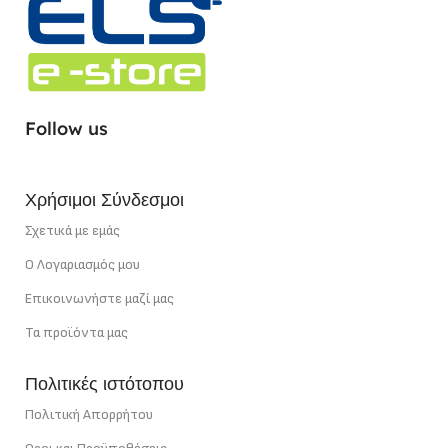
ΕΓΓΎΗΣΗ
ΕΓΓΎΗΣΗ
3 χρόνια
ΣΗΜΕΊΟ ΚΟΠΉΣ
1,67 cm
ΣΗΜΕΊΟ ΚΟΠΉΣ
1,67 cm
ΧΡΏΜΑ ΦΩΤΌΣ
ΧΡΏΜΑ ΦΩΤΌΣ
Follow us
Ουδέτερο Λευκό
Θερμό Λευκό
Χρήσιμοι Σύνδεσμοι
ΙΣΧΎΣ
22 W/m
ΙΣΧΎΣ
22 W/m
Σχετικά με εμάς
Ο Λογαριασμός μου
Επικοινωνήστε μαζί μας
Τα προϊόντα μας
Πολιτικές ιστότοπου
Πολιτική Απορρήτου