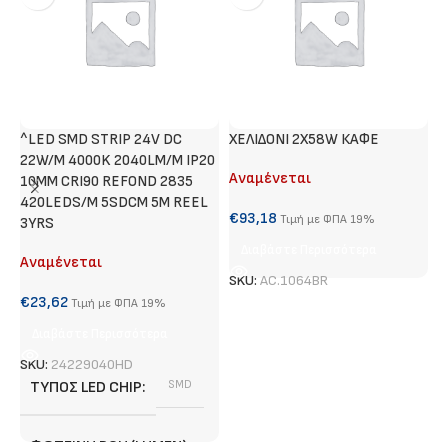
^LED SMD STRIP 24V DC
ΧΕΛΙΔΟΝΙ 2X58W ΚΑΦΕ
Τ
22W/M 4000K 2040LM/M IP20
Αναμένεται
Α
10MM CRI90 REFOND 2835
420LEDS/M 5SDCM 5M REEL
€
93,18
€
Τιμή με ΦΠΑ 19%
3YRS
Διαβάστε Περισσότερα
Αναμένεται
SKU:
AC.1064BR
S
€
23,62
Τιμή με ΦΠΑ 19%
Διαβάστε Περισσότερα
SKU:
24229040HD
ΤΎΠΟΣ LED CHIP
SMD
ΦΩΤΕΙΝΉ ΡΟΉ (LUMEN)