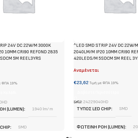
RIP 24V DC 22W/M 3000K
^LED SMD STRIP 24V DC 22W/
20 10MM CRI90 REFOND 2835
2040LM/M IP20 10MM CRI90 RE
5SDCM 5M REEL3YRS
420LEDS/M 5SDCM 5M REEL 3Y
Αναμένεται
€
23,62
Τιμή με ΦΠΑ 19%
ε ΦΠΑ 19%
Διαβάστε Περισσότερα
ο Καλάθι
SKU:
24229040HD
0HD
ΤΎΠΟΣ LED CHIP
SMD
ΟΉ (LUMEN)
1940 lm/ m
ΦΩΤΕΙΝΉ ΡΟΉ (LUMEN)
20
 CHIP
SMD