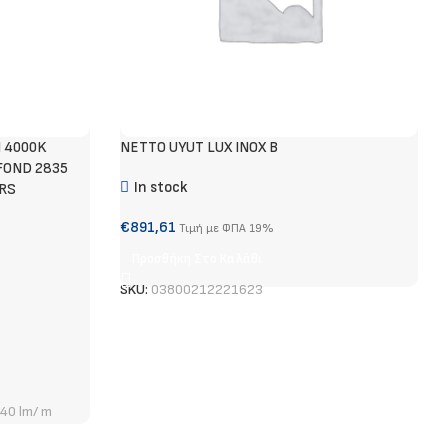
M 4000K
NETTO UYUT LUX INOX B
FOND 2835
In stock
RS
€
891,61
Τιμή με ΦΠΑ 19%
Προσθήκη Στο Καλάθι
SKU:
03800212221623
40 lm/ m