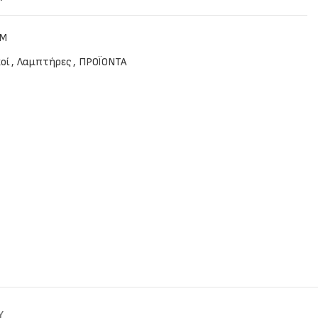
IM
οί
,
Λαμπτήρες
,
ΠΡΟΪΟΝΤΑ
Y