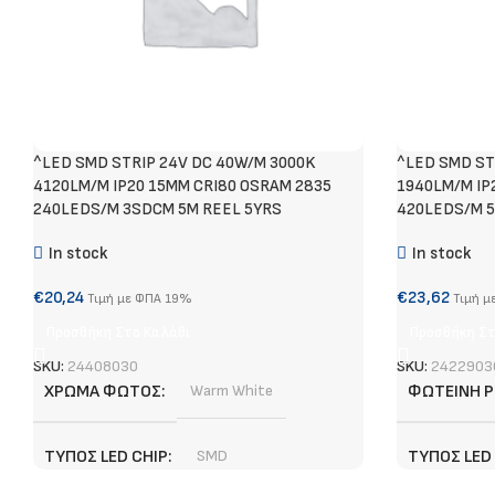
^LED SMD STRIP 24V DC 40W/M 3000K
^LED SMD ST
4120LM/M IP20 15MM CRI80 OSRAM 2835
1940LM/M IP
240LEDS/M 3SDCM 5M REEL 5YRS
420LEDS/M 
In stock
In stock
€
20,24
€
23,62
Τιμή με ΦΠΑ 19%
Τιμή μ
Προσθήκη Στο Καλάθι
Προσθήκη Στ
SKU:
24408030
SKU:
2422903
ΧΡΏΜΑ ΦΩΤΌΣ
Warm White
ΦΩΤΕΙΝΉ Ρ
ΤΎΠΟΣ LED CHIP
SMD
ΤΎΠΟΣ LED