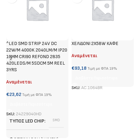
^LED SMD STRIP 24V DC
ΧΕΛΙΔΟΝΙ 2X58W ΚΑΦΕ
Τ
22W/M 4000K 2040LM/M IP20
Αναμένεται
Α
10MM CRI90 REFOND 2835
420LEDS/M 5SDCM 5M REEL
€
93,18
€
Τιμή με ΦΠΑ 19%
3YRS
Διαβάστε Περισσότερα
Αναμένεται
SKU:
AC.1064BR
S
€
23,62
Τιμή με ΦΠΑ 19%
Διαβάστε Περισσότερα
SKU:
24229040HD
ΤΎΠΟΣ LED CHIP
SMD
ΦΩΤΕΙΝΉ ΡΟΉ (LUMEN)