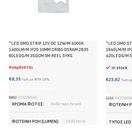
^LED SMD STRIP 12V DC 12W/M 4000K
^LED SMD ST
1400LM/M IP20 10MM CRI80 OSRAM 2835
1940LM/M IP
60LEDS/M 3SDCM 5M REEL 5YRS
420LEDS/M 
Αναμένεται
In stock
€
8,35
€
23,62
Τιμή με ΦΠΑ 19%
Τιμή μ
Διαβάστε Περισσότερα
Προσθήκη Στ
SKU:
12128040
SKU:
2422903
ΧΡΏΜΑ ΦΩΤΌΣ
Ουδέτερο Λευκό
ΦΩΤΕΙΝΉ Ρ
ΦΩΤΕΙΝΉ ΡΟΉ (LUMEN)
1400 lm/ m
ΤΎΠΟΣ LED