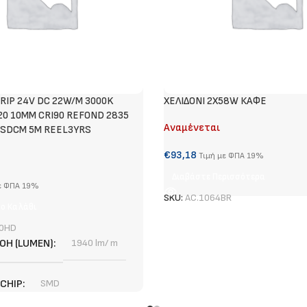
RIP 24V DC 22W/M 3000K
ΧΕΛΙΔΟΝΙ 2X58W ΚΑΦΕ
20 10MM CRI90 REFOND 2835
Αναμένεται
5SDCM 5M REEL3YRS
€
93,18
Τιμή με ΦΠΑ 19%
Διαβάστε Περισσότερα
ε ΦΠΑ 19%
SKU:
AC.1064BR
ο Καλάθι
0HD
ΟΉ (LUMEN)
1940 lm/ m
 CHIP
SMD