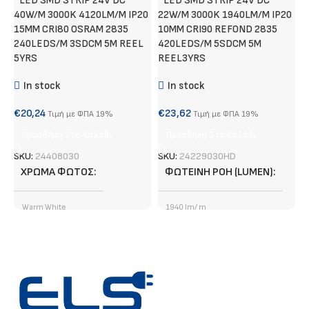
^LED SMD STRIP 24V DC
^LED SMD STRIP 24V DC
N
40W/M 3000K 4120LM/M IP20
22W/M 3000K 1940LM/M IP20
15MM CRI80 OSRAM 2835
10MM CRI90 REFOND 2835
240LEDS/M 3SDCM 5M REEL
420LEDS/M 5SDCM 5M
€
5YRS
REEL3YRS
In stock
In stock
S
€
20,24
€
23,62
Τιμή με ΦΠΑ 19%
Τιμή με ΦΠΑ 19%
Προσθήκη Στο Καλάθι
Προσθήκη Στο Καλάθι
SKU:
24408030
SKU:
24229030HD
ΧΡΏΜΑ ΦΩΤΌΣ
ΦΩΤΕΙΝΉ ΡΟΉ (LUMEN)
Warm White
1940 lm/ m
ΤΎΠΟΣ LED CHIP
SMD
ΤΎΠΟΣ LED CHIP
SMD
ΦΩΤΕΙΝΉ ΡΟΉ (LUMEN)
ΕΓΓΎΗΣΗ
3 χρόνια