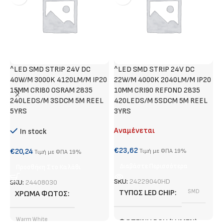
^LED SMD STRIP 24V DC
^LED SMD STRIP 24V DC
Τ
40W/M 3000K 4120LM/M IP20
22W/M 4000K 2040LM/M IP20
Α
15MM CRI80 OSRAM 2835
10MM CRI90 REFOND 2835
240LEDS/M 3SDCM 5M REEL
420LEDS/M 5SDCM 5M REEL
€
5YRS
3YRS
Αναμένεται
In stock
S
€
23,62
€
20,24
Τιμή με ΦΠΑ 19%
Τιμή με ΦΠΑ 19%
Διαβάστε Περισσότερα
Προσθήκη Στο Καλάθι
SKU:
24229040HD
SKU:
24408030
ΤΎΠΟΣ LED CHIP
SMD
ΧΡΏΜΑ ΦΩΤΌΣ
Warm White
ΦΩΤΕΙΝΉ ΡΟΉ (LUMEN)