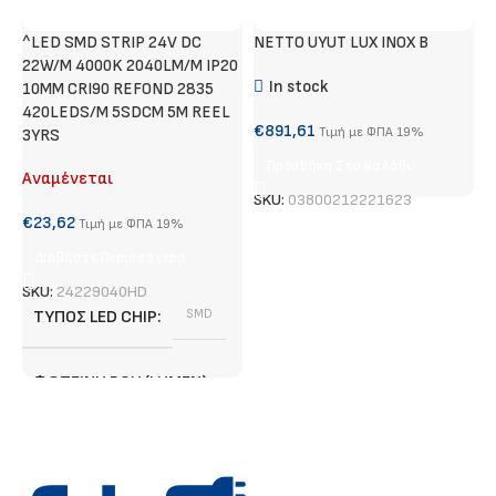
^LED SMD STRIP 24V DC
NETTO UYUT LUX INOX B
Χ
22W/M 4000K 2040LM/M IP20
Α
In stock
10MM CRI90 REFOND 2835
420LEDS/M 5SDCM 5M REEL
€
€
891,61
Τιμή με ΦΠΑ 19%
3YRS
Προσθήκη Στο Καλάθι
Αναμένεται
S
SKU:
03800212221623
€
23,62
Τιμή με ΦΠΑ 19%
Διαβάστε Περισσότερα
SKU:
24229040HD
ΤΎΠΟΣ LED CHIP
SMD
ΦΩΤΕΙΝΉ ΡΟΉ (LUMEN)
2040 lm/ m
3 χρόνια