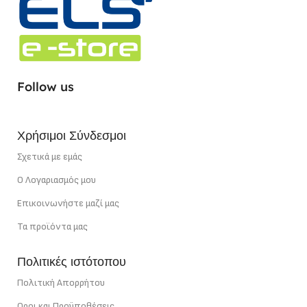
ΕΓΓΎΗΣΗ
ΣΗΜΕΊΟ ΚΟΠΉΣ
1,67 cm
ΧΡΏΜΑ ΦΩΤΌΣ
Follow us
Ουδέτερο Λευκό
Χρήσιμοι Σύνδεσμοι
ΙΣΧΎΣ
22 W/m
Σχετικά με εμάς
Ο Λογαριασμός μου
Επικοινωνήστε μαζί μας
Τα προϊόντα μας
Πολιτικές ιστότοπου
Πολιτική Απορρήτου
Οροι και Προϋποθέσεις