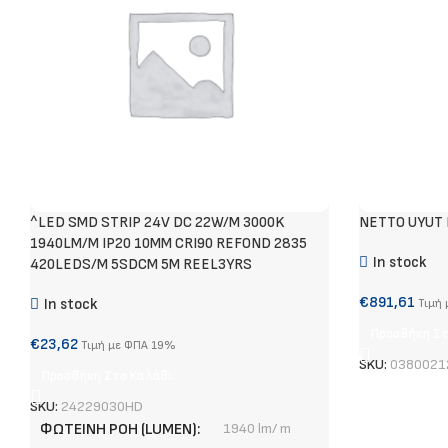
^LED SMD STRIP 24V DC 22W/M 3000K
NETTO UYUT 
1940LM/M IP20 10MM CRI90 REFOND 2835
In stock
420LEDS/M 5SDCM 5M REEL3YRS
€
891,61
In stock
Τιμή
Προσθήκη Στ
€
23,62
Τιμή με ΦΠΑ 19%
SKU:
0380021
Προσθήκη Στο Καλάθι
SKU:
24229030HD
ΦΩΤΕΙΝΉ ΡΟΉ (LUMEN)
1940 lm/ m