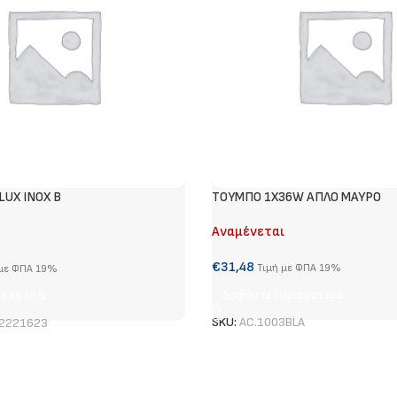
LUX INOX B
ΤΟΥΜΠΟ 1Χ36W ΑΠΛΟ ΜΑΥΡΟ
Αναμένεται
€
31,48
Τιμή με ΦΠΑ 19%
 με ΦΠΑ 19%
Διαβάστε Περισσότερα
ο Καλάθι
SKU:
AC.1003BLA
2221623