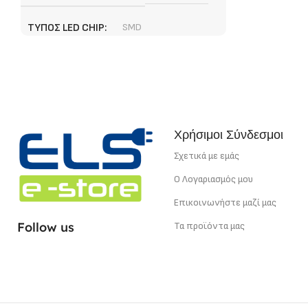
ΤΎΠΟΣ LED CHIP
SMD
ΕΓΓΎΗΣΗ
3 χρόνια
ΣΗΜΕΊΟ ΚΟΠΉΣ
1,67 cm
Χρήσιμοι Σύνδεσμοι
ΧΡΏΜΑ ΦΩΤΌΣ
Θερμό Λευκό
Σχετικά με εμάς
Ο Λογαριασμός μου
ΙΣΧΎΣ
22 W/m
Επικοινωνήστε μαζί μας
Follow us
Τα προϊόντα μας