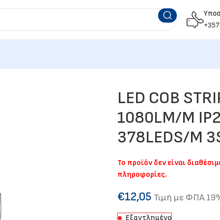
Υπο
+357
LED COB STRI
1080LM/M IP2
378LEDS/M 3
Το προϊόν δεν είναι διαθέσι
πληροφορίες.
€
12,05
Τιμή με ΦΠΑ 19
Εξαντλημένο