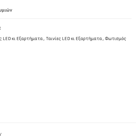
θυμιών
C
ες LED κι Εξαρτήματα
,
Ταινίες LED κι Εξαρτήματα
,
Φωτισμός
Y