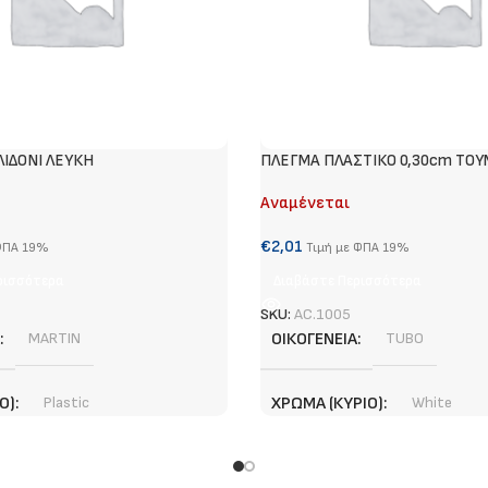
ΛΙΔΟΝΙ ΛΕΥΚΗ
ΠΛΕΓΜΑ ΠΛΑΣΤΙΚΟ 0,30cm TO
Αναμένεται
€
2,01
 ΦΠΑ 19%
Τιμή με ΦΠΑ 19%
ρισσότερα
Διαβάστε Περισσότερα
SKU:
AC.1005
MARTIN
ΟΙΚΟΓΈΝΕΙΑ
TUBO
Ο)
Plastic
ΧΡΏΜΑ (ΚΎΡΙΟ)
White
ΙΟ)
White
ΥΛΙΚΌ (ΚΎΡΙΟ)
Πλαστικό