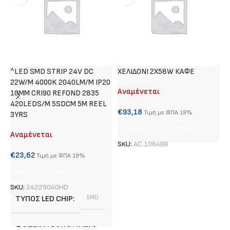
^LED SMD STRIP 24V DC
ΧΕΛΙΔΟΝΙ 2X58W ΚΑΦΕ
Χ
22W/M 4000K 2040LM/M IP20
Αναμένεται
Α
10MM CRI90 REFOND 2835
420LEDS/M 5SDCM 5M REEL
€
93,18
€
Τιμή με ΦΠΑ 19%
3YRS
Διαβάστε Περισσότερα
Αναμένεται
SKU:
AC.1064BR
S
€
23,62
Τιμή με ΦΠΑ 19%
Διαβάστε Περισσότερα
SKU:
24229040HD
ΤΎΠΟΣ LED CHIP
SMD
ΦΩΤΕΙΝΉ ΡΟΉ (LUMEN)