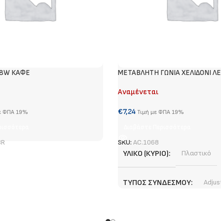
58W ΚΑΦΕ
METABΛΗΤΗ ΓΩΝΙΑ ΧΕΛΙΔΟΝΙ Λ
Αναμένεται
€
7,24
ε ΦΠΑ 19%
Τιμή με ΦΠΑ 19%
ρισσότερα
Διαβάστε Περισσότερα
BR
SKU:
AC.1068
ΥΛΙΚΌ (ΚΎΡΙΟ)
Πλαστικό
ΤΎΠΟΣ ΣΥΝΔΈΣΜΟΥ
Adjus
ΧΡΏΜΑ (ΚΎΡΙΟ)
Λευκό