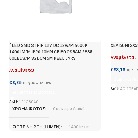
^LED SMD STRIP 12V DC 12W/M 4000K
ΧΕΛΙΔΟΝΙ 2X
1400LM/M IP20 10MM CRI80 OSRAM 2835
Αναμένεται
60LEDS/M 3SDCM 5M REEL 5YRS
€
93,18
Αναμένεται
Τιμή μ
Διαβάστε Πε
€
8,35
Τιμή με ΦΠΑ 19%
SKU:
AC.1064
Διαβάστε Περισσότερα
SKU:
12128040
ΧΡΏΜΑ ΦΩΤΌΣ
Ουδέτερο Λευκό
ΦΩΤΕΙΝΉ ΡΟΉ (LUMEN)
1400 lm/ m