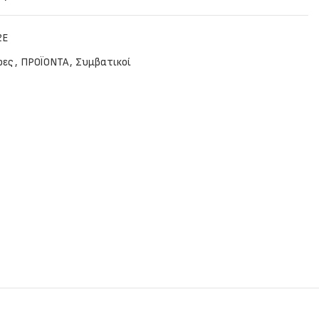
2E
ρες
,
ΠΡΟΪΟΝΤΑ
,
Συμβατικοί