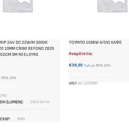
RIP 24V DC 22W/M 3000K
ΤΟΥΜΠΟ 1Χ36W ΑΠΛΟ ΚΑΦΕ
20 10MM CRI90 REFOND 2835
Αναμένεται
5SDCM 5M REEL3YRS
€
36,95
Τιμή με ΦΠΑ 19%
Διαβάστε Περισσότερα
ε ΦΠΑ 19%
SKU:
AC.1003BR
ο Καλάθι
0HD
ΟΉ (LUMEN)
1940 lm/ m
 CHIP
SMD