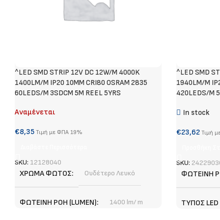
^LED SMD STRIP 12V DC 12W/M 4000K
^LED SMD ST
1400LM/M IP20 10MM CRI80 OSRAM 2835
1940LM/M IP
60LEDS/M 3SDCM 5M REEL 5YRS
420LEDS/M 
Αναμένεται
In stock
€
8,35
€
23,62
Τιμή με ΦΠΑ 19%
Τιμή μ
Διαβάστε Περισσότερα
Προσθήκη Στ
SKU:
12128040
SKU:
2422903
ΧΡΏΜΑ ΦΩΤΌΣ
Ουδέτερο Λευκό
ΦΩΤΕΙΝΉ Ρ
ΦΩΤΕΙΝΉ ΡΟΉ (LUMEN)
1400 lm/ m
ΤΎΠΟΣ LED