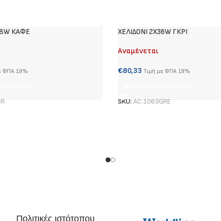
58W ΚΑΦΕ
ΧΕΛΙΔΟΝΙ 2Χ36W ΓΚΡΙ
Αναμένεται
€
80,33
ε ΦΠΑ 19%
Τιμή με ΦΠΑ 19%
ρισσότερα
Διαβάστε Περισσότερα
BR
SKU:
AC.1063GRE
Πολιτικές ιστότοπου