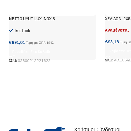
NETTO UYUT LUX INOX B
ΧΕΛΙΔΟΝΙ 2X
Αναμένεται
In stock
€
93,18
€
891,61
Τιμή μ
Τιμή με ΦΠΑ 19%
Διαβάστε Πε
Προσθήκη Στο Καλάθι
SKU:
AC.1064
SKU:
03800212221623
Χρήσιμοι Σύνδεσμοι