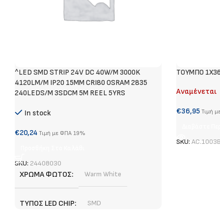
^LED SMD STRIP 24V DC 40W/M 3000K
ΤΟΥΜΠΟ 1Χ3
4120LM/M IP20 15MM CRI80 OSRAM 2835
Αναμένεται
240LEDS/M 3SDCM 5M REEL 5YRS
€
36,95
Τιμή μ
In stock
Διαβάστε Πε
€
20,24
Τιμή με ΦΠΑ 19%
SKU:
AC.1003
Προσθήκη Στο Καλάθι
SKU:
24408030
ΧΡΏΜΑ ΦΩΤΌΣ
Warm White
ΤΎΠΟΣ LED CHIP
SMD