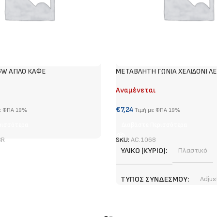
6W ΑΠΛΟ ΚΑΦΕ
METABΛΗΤΗ ΓΩΝΙΑ ΧΕΛΙΔΟΝΙ Λ
Αναμένεται
€
7,24
ε ΦΠΑ 19%
Τιμή με ΦΠΑ 19%
ρισσότερα
Διαβάστε Περισσότερα
BR
SKU:
AC.1068
ΥΛΙΚΌ (ΚΎΡΙΟ)
Πλαστικό
ΤΎΠΟΣ ΣΥΝΔΈΣΜΟΥ
Adjus
ΧΡΏΜΑ (ΚΎΡΙΟ)
Λευκό