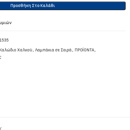
Προσθήκη Στο Καλάθι
θυμιών
1535
 Καλώδιο Χαλκού
,
Λαμπάκια σε Σειρά
,
ΠΡΟΪΟΝΤΑ
,
ς
Y