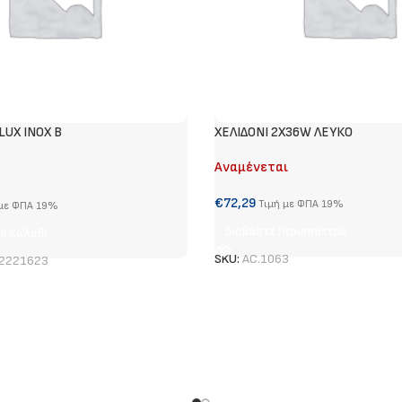
LUX INOX B
ΧΕΛΙΔΟΝΙ 2Χ36W ΛΕΥΚΟ
Αναμένεται
€
72,29
Τιμή με ΦΠΑ 19%
 με ΦΠΑ 19%
Διαβάστε Περισσότερα
ο Καλάθι
SKU:
AC.1063
2221623