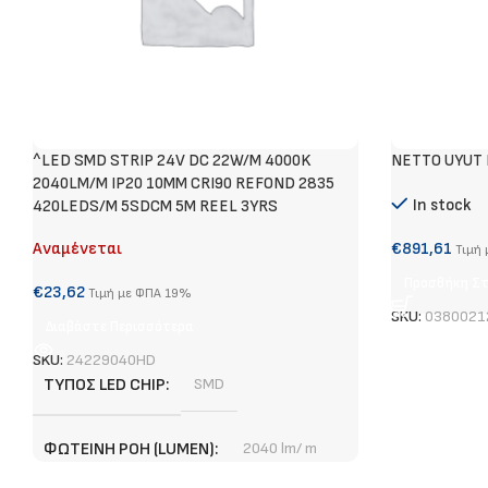
^LED SMD STRIP 24V DC 22W/M 4000K
NETTO UYUT 
2040LM/M IP20 10MM CRI90 REFOND 2835
In stock
420LEDS/M 5SDCM 5M REEL 3YRS
Αναμένεται
€
891,61
Τιμή
Προσθήκη Στ
€
23,62
Τιμή με ΦΠΑ 19%
SKU:
0380021
Διαβάστε Περισσότερα
SKU:
24229040HD
ΤΎΠΟΣ LED CHIP
SMD
ΦΩΤΕΙΝΉ ΡΟΉ (LUMEN)
2040 lm/ m