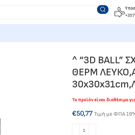
Υπο
+357
^ “3D BALL” Σ
ΘΕΡΜ ΛΕΥΚΟ,Α
30x30x31cm,
Το προϊόν είναι διαθέσιμο γ
€
50,77
Τιμή με ΦΠΑ 19