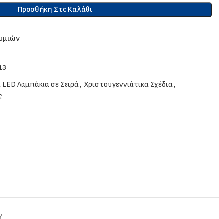
Προσθήκη Στο Καλάθι
θυμιών
13
 LED Λαμπάκια σε Σειρά
,
Χριστουγεννιάτικα Σχέδια
,
ς
Y