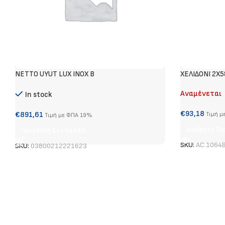
NETTO UYUT LUX INOX B
ΧΕΛΙΔΟΝΙ 2X
Αναμένεται
In stock
€
93,18
€
891,61
Τιμή μ
Τιμή με ΦΠΑ 19%
Διαβάστε Πε
Προσθήκη Στο Καλάθι
SKU:
AC.1064
SKU:
03800212221623