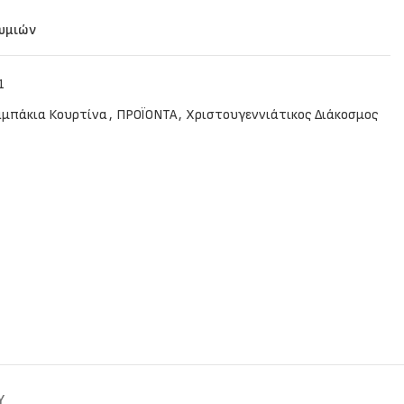
θυμιών
1
αμπάκια Κουρτίνα
,
ΠΡΟΪΟΝΤΑ
,
Χριστουγεννιάτικος Διάκοσμος
Y