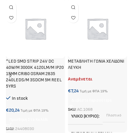
^LED SMD STRIP 24V DC
METABΛΗΤΗ ΓΩΝΙΑ ΧΕΛΙΔΟΝΙ
Γ
40W/M 3000K 4120LM/M IP20
ΛΕΥΚΗ
Α
15MM CRI80 OSRAM 2835
Αναμένεται
240LEDS/M 3SDCM 5M REEL
€
5YRS
€
7,24
Τιμή με ΦΠΑ 19%
In stock
Διαβάστε Περισσότερα
S
SKU:
AC.1068
€
20,24
Τιμή με ΦΠΑ 19%
ΥΛΙΚΌ (ΚΎΡΙΟ)
Πλαστικό
Προσθήκη Στο Καλάθι
SKU:
24408030