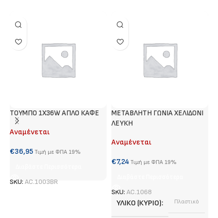
ΤΟΥΜΠΟ 1Χ36W ΑΠΛΟ ΚΑΦΕ
METABΛΗΤΗ ΓΩΝΙΑ ΧΕΛΙΔΟΝΙ
Τ
ΛΕΥΚΗ
Αναμένεται
Α
Αναμένεται
€
36,95
€
Τιμή με ΦΠΑ 19%
€
7,24
Τιμή με ΦΠΑ 19%
Διαβάστε Περισσότερα
Διαβάστε Περισσότερα
SKU:
AC.1003BR
S
SKU:
AC.1068
ΥΛΙΚΌ (ΚΎΡΙΟ)
Πλαστικό