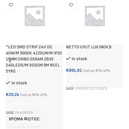
^LED SMD STRIP 24V DC
NETTO UYUT LUX INOX B
Τ
40W/M 3000K 4120LM/M IP20
Α
In stock
15MM CRI80 OSRAM 2835
240LEDS/M 3SDCM 5M REEL
€
€
891,61
5YRS
Τιμή με ΦΠΑ 19%
Προσθήκη Στο Καλάθι
In stock
S
SKU:
03800212221623
€
20,24
Τιμή με ΦΠΑ 19%
Προσθήκη Στο Καλάθι
SKU:
24408030
ΧΡΏΜΑ ΦΩΤΌΣ