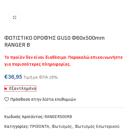
Click to enlarge
ΦΩΤΙΣΤΙΚΟ ΟΡΟΦΉΣ GU10 Φ60x500mm
RANGER B
Το προϊόν δεν είναι διαθέσιμο. Παρακαλώ επικοινωνήστε
για περισσότερες πληροφορίες.
€
36,95
Τιμή με ΦΠΑ 19%
Εξαντλημένο
Πρόσθεσε στην λίστα επιθυμιών
Κωδικός προϊόντος:
RANGER500RB
Κατηγορίες:
ΠΡΟΪΟΝΤΑ
,
Φωτισμός
,
Φωτισμός Εσωτερικού